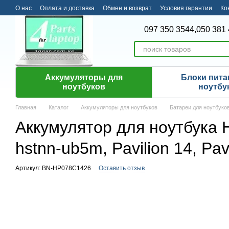
Перейти к основному контенту
О нас
Оплата и доставка
Обмен и возврат
Условия гарантии
Ко
097 350 3544,
050 381 
Аккумуляторы для
Блоки пита
ноутбуков
ноутбу
Главная
Каталог
Аккумуляторы для ноутбуков
Батареи для ноутбуко
Аккумулятор для ноутбука H
hstnn-ub5m, Pavilion 14, Pav
Артикул: BN-HP078C1426
Оставить отзыв