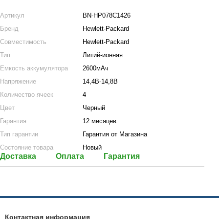
Артикул
BN-HP078C1426
Бренд
Hewlett-Packard
Совместимость
Hewlett-Packard
Тип
Литий-ионная
Емкость аккумулятора
2600мАч
Напряжение
14,4В-14,8В
Количество ячеек
4
Цвет
Черный
Гарантия
12 месяцев
Тип гарантии
Гарантия от Магазина
Состояние товара
Новый
Доставка
Оплата
Гарантия
Контактная информация