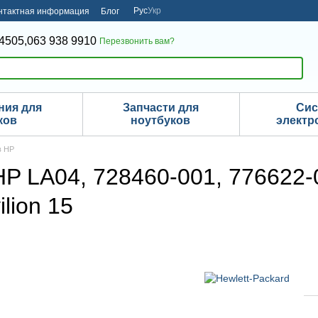
Рус
Укр
нтактная информация
Блог
4505,
063 938 9910
Перезвонить вам?
ния для
Запчасти для
Си
ков
ноутбуков
электр
в HP
P LA04, 728460-001, 776622-00
ilion 15