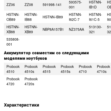
593575-
HSTNN-
H
ZZ06
ZZ08
591998-141
001
IB1D
O
HSTNN-
HSTNN-
HSTNN-
HSTNN-
H
HSTNN-IB89
OB89
IB88
I62C-7
I61C-5
I6
HSTNN-
HSTNN-
513130-
51
NBP8A157B1
NZ375AA
XB88
XB89
321
32
535808-
001
Аккумулятор совместим со следующими
моделями ноутбуков
Probook
Probook
Probook
Probook
Probook
Probook
4510
4510s
4515
4515s
4710
4710s
Probook
Probook
4720
4720s
Характеристики