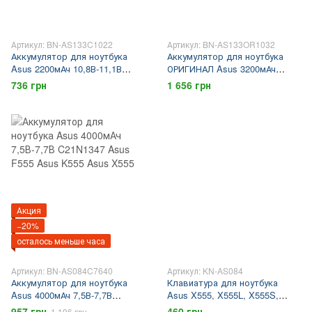
Артикул: BN-AS133C1022
Артикул: BN-AS133OR1032
Аккумулятор для ноутбука
Аккумулятор для ноутбука
Asus 2200мАч 10,8В-11,1В
ОРИГИНАЛ Asus 3200мАч
A31N1601 Asus X541 Asus
10,8В-11,1В A31N1601 Asus
736 грн
1 656 грн
R541 Asus F541 asus x541sa
X541 Asus R541 Asus F541
asus x541sc asus x541ua asus
asus x541sa asus x541sc asus
f541sa asus f541sc
x541ua asus f541sa asus f541sc
Акция
−20%
осталось меньше часа
Артикул: BN-AS084C7640
Артикул: KN-AS084
Аккумулятор для ноутбука
Клавиатура для ноутбука
Asus 4000мАч 7,5В-7,7В
Asus X555, X555L, X555S,
C21N1347 Asus F555 Asus
X555U, X554, X554L, F555,
957 грн
460 грн
1 196 грн