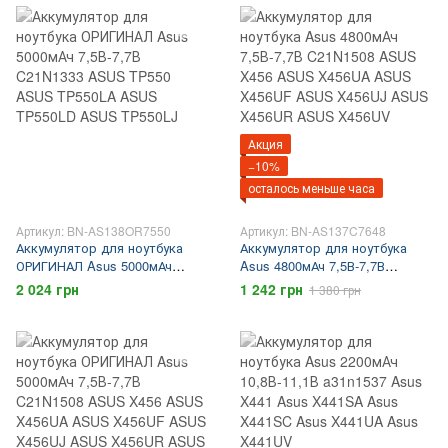
Акция
−10%
осталось меньше часа
Артикул: BN-AS138OR7550
Артикул: BN-AS137C7648
Аккумулятор для ноутбука
Аккумулятор для ноутбука
ОРИГИНАЛ Asus 5000мАч
Asus 4800мАч 7,5В-7,7В
7,5В-7,7В C21N1333 ASUS
C21N1508 ASUS X456 ASUS
2 024 грн
1 242 грн
1 380 грн
TP550 ASUS TP550LA ASUS
X456UA ASUS X456UF ASUS
TP550LD ASUS TP550LJ
X456UJ ASUS X456UR ASUS
X456UV