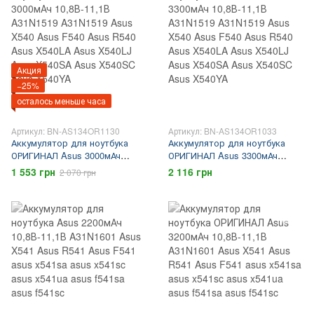
Акция
−25%
осталось меньше часа
Артикул: BN-AS134OR1130
Артикул: BN-AS134OR1033
Аккумулятор для ноутбука
Аккумулятор для ноутбука
ОРИГИНАЛ Asus 3000мАч
ОРИГИНАЛ Asus 3300мАч
10,8В-11,1В A31N1519
10,8В-11,1В A31N1519
1 553 грн
2 116 грн
2 070 грн
A31N1519 Asus X540 Asus
A31N1519 Asus X540 Asus
F540 Asus R540 Asus X540LA
F540 Asus R540 Asus X540LA
Asus X540LJ Asus X540SA
Asus X540LJ Asus X540SA
Asus X540SC Asus X540YA
Asus X540SC Asus X540YA