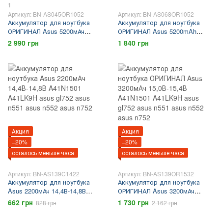
1
Артикул: BN-AS045OR1052
Артикул: BN-AS068OR1052
Аккумулятор для ноутбука
Аккумулятор для ноутбука
ОРИГИНАЛ Asus 5200мАч
ОРИГИНАЛ Asus 5200mAh
10,8В-11,1В A32-K55, A33-K55,
10,8В-11,1В A31-N56, A32-N56,
2 990 грн
1 840 грн
A41-K55, Asus K45, Asus K55,
A33-N56б Asus N46, Asus N56,
Asus K75
Asus N76
Акция
Акция
−20%
−20%
осталось меньше часа
осталось меньше часа
Артикул: BN-AS139C1422
Артикул: BN-AS139OR1532
Аккумулятор для ноутбука
Аккумулятор для ноутбука
Asus 2200мАч 14,4В-14,8В
ОРИГИНАЛ Asus 3200мАч
A41N1501 A41LK9H asus gl752
15,0В-15,4В A41N1501
662 грн
1 730 грн
828 грн
2 162 грн
asus n551 asus n552 asus n752
A41LK9H asus gl752 asus n551
asus n552 asus n752