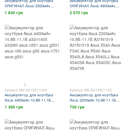
Аккумулятор для ноутбука
Аккумулятор для ноутбука
ОРИГИНАЛ Asus 3300мАч
ОРИГИНАЛ Asus 4900мАч
10,8В-11,1В a31n1537 Asus
C31N1428, Asus UX305,
1 840 грн
2 070 грн
X441 Asus X441SA Asus
zenbook UX305
X441SC Asus X441UA Asus
X441UV
2
Артикул: BN-AS135C1044
Артикул: BN-AS134C1122
Аккумулятор для ноутбука
Аккумулятор для ноутбука
Asus 4400мАч 10,8В-11,1В
Asus 2200мАч 10,8В-11,1В
a32n1405 a32li9h asus n551
A31N1519 A31N1519 Asus X540
1 380 грн
736 грн
asus gl551 asus n56 asus g56
Asus F540 Asus R540 Asus
asus n751 asus g551
X540LA Asus X540LJ Asus
X540SA Asus X540SC Asus
X540YA