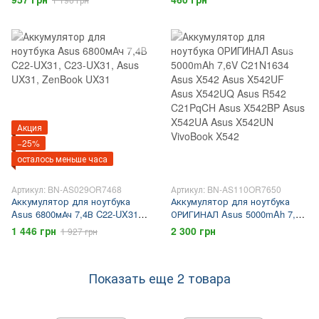
K555 Asus X555
F555L, X553 гарантия 3 мес.
Акция
−25%
осталось меньше часа
Артикул: BN-AS029OR7468
Артикул: BN-AS110OR7650
Аккумулятор для ноутбука
Аккумулятор для ноутбука
Asus 6800мАч 7,4В C22-UX31,
ОРИГИНАЛ Asus 5000mAh 7,6V
C23-UX31, Asus UX31,
C21N1634 Asus X542 Asus
1 446 грн
2 300 грн
1 927 грн
ZenBook UX31
X542UF Asus X542UQ Asus
R542 C21PqCH Asus X542BP
Asus X542UA Asus X542UN
Показать еще 2 товара
VivoBook X542