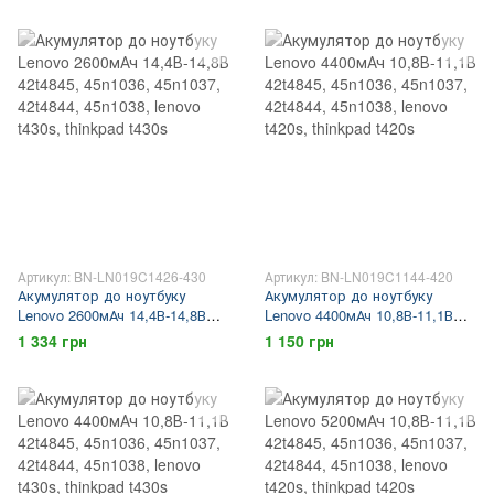
lenovo b50-45, lenovo b40,
thinkpad t420s
lenovo b40-30
Артикул: BN-LN019C1426-430
Артикул: BN-LN019C1144-420
Акумулятор до ноутбуку
Акумулятор до ноутбуку
Lenovo 2600мАч 14,4В-14,8В
Lenovo 4400мАч 10,8В-11,1В
42t4845, 45n1036, 45n1037,
42t4845, 45n1036, 45n1037,
1 334 грн
1 150 грн
42t4844, 45n1038, lenovo t430s,
42t4844, 45n1038, lenovo t420s,
thinkpad t430s
thinkpad t420s