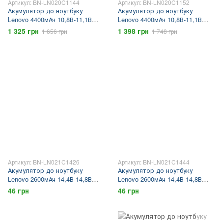
Артикул: BN-LN020C1144
Артикул: BN-LN020C1152
Акумулятор до ноутбуку
Акумулятор до ноутбуку
Lenovo 4400мАч 10,8В-11,1В
Lenovo 4400мАч 10,8В-11,1В
43r9255, 42t4534, 42t4646,
43r9255, 42t4534, 42t4646,
1 325 грн
1 398 грн
1 656 грн
1 748 грн
42t4536, 42t4647, lenovo x201,
42t4536, 42t4647, lenovo x201,
lenovo x200, thinkpad x200,
lenovo x200, thinkpad x200,
thinkpad x201
thinkpad x201
Артикул: BN-LN021C1426
Артикул: BN-LN021C1444
Акумулятор до ноутбуку
Акумулятор до ноутбуку
Lenovo 2600мАч 14,4В-14,8В
Lenovo 2600мАч 14,4В-14,8В
43r9257, 43r9256, 42t4658,
43r9257, 43r9256, 42t4658,
46 грн
46 грн
42t4657, 42t4565, 42t4564,
42t4657, 42t4565, 42t4564,
ThinkPad X200t, ThinkPad
ThinkPad X200t, ThinkPad
X201t, Lenovo X200t, Lenovo
X201t, Lenovo X200t, Lenovo