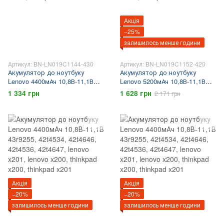
Акція
−25%
залишилось менше години
Артикул: BN-LN019C1144-430
Артикул: BN-LN019C1152-420
Акумулятор до ноутбуку
Акумулятор до ноутбуку
Lenovo 4400мАч 10,8В-11,1В
Lenovo 5200мАч 10,8В-11,1В
42t4845, 45n1036, 45n1037,
42t4845, 45n1036, 45n1037,
1 334 грн
1 628 грн
2 171 грн
42t4844, 45n1038, lenovo t430s,
42t4844, 45n1038, lenovo t420s,
thinkpad t430s
thinkpad t420s
Акція
Акція
−20%
−20%
залишилось менше години
залишилось менше години