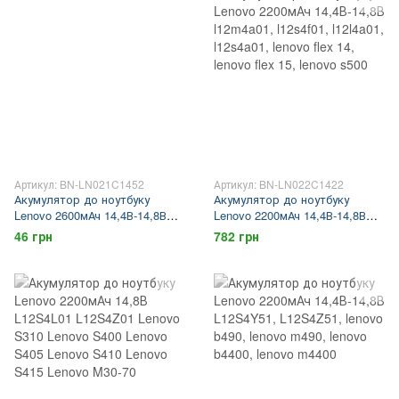
X201t
X201t
Артикул: BN-LN021C1452
Артикул: BN-LN022C1422
Акумулятор до ноутбуку
Акумулятор до ноутбуку
Lenovo 2600мАч 14,4В-14,8В
Lenovo 2200мАч 14,4В-14,8В
43r9257, 43r9256, 42t4658,
l12m4a01, l12s4f01, l12l4a01,
46 грн
782 грн
42t4657, 42t4565, 42t4564,
l12s4a01, lenovo flex 14, lenovo
ThinkPad X200t, ThinkPad
flex 15, lenovo s500
X201t, Lenovo X200t, Lenovo
X201t