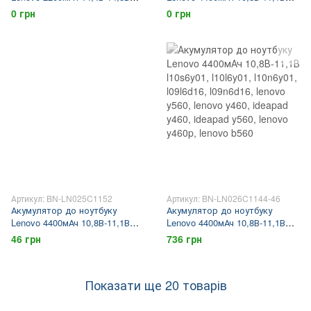
L12S4Y51, L12S4Z51, lenovo
L08L6D13, L08O6D13,
0 грн
0 грн
b490, lenovo m490, lenovo
L08S6D13, IdeaPad Y450,
b4400, lenovo m4400
Lenovo Y450, IdeaPad Y450a,
IdeaPad Y550, Lenovo Y550,
IdeaPad Y550a
Артикул: BN-LN025C1152
Артикул: BN-LN026C1144-46
Акумулятор до ноутбуку
Акумулятор до ноутбуку
Lenovo 4400мАч 10,8В-11,1В
Lenovo 4400мАч 10,8В-11,1В
L08L6D13, L08O6D13,
l10s6y01, l10l6y01, l10n6y01,
46 грн
736 грн
L08S6D13, IdeaPad Y450,
l09l6d16, l09n6d16, lenovo y560,
Lenovo Y450, IdeaPad Y450a,
lenovo y460, ideapad y460,
IdeaPad Y550, Lenovo Y550,
ideapad y560, lenovo y460p,
Показати ще 20 товарів
IdeaPad Y550a
lenovo b560