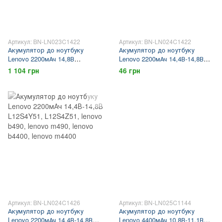
Артикул: BN-LN023C1422
Артикул: BN-LN024C1422
Акумулятор до ноутбуку
Акумулятор до ноутбуку
Lenovo 2200мАч 14,8В
Lenovo 2200мАч 14,4В-14,8В
L12S4L01 L12S4Z01 Lenovo
L12S4Y51, L12S4Z51, lenovo
1 104 грн
46 грн
S310 Lenovo S400 Lenovo S405
b490, lenovo m490, lenovo
Lenovo S410 Lenovo S415
b4400, lenovo m4400
Lenovo M30-70
Артикул: BN-LN024C1426
Артикул: BN-LN025C1144
Акумулятор до ноутбуку
Акумулятор до ноутбуку
Lenovo 2200мАч 14,4В-14,8В
Lenovo 4400мАч 10,8В-11,1В