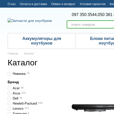
Перейти к основному контенту
О нас
Оплата и доставка
Обмен и возврат
Условия гарантии
Ко
097 350 3544,
050 381 
Аккумуляторы для
Блоки пита
ноутбуков
ноутбу
Главная
Каталог
Каталог
Новинка
19
Бренд
Acer
56
Asus
222
Dell
58
Hewlett-Packard
159
Lenovo
131
Samsung
6