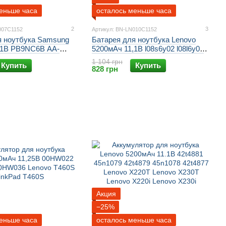
еньше часа
осталось меньше часа
2
3
007C1152
Артикул: BN-LN010C1152
я ноутбука Samsung
Батарея для ноутбука Lenovo
,1В PB9NC6B AA-
5200мАч 11,1В l08s6y02 l08l6y02
A-PB9NC6W AA-
42T4585 42T4727 lenovo g550
1 104 грн
Купить
Купить
amsung R730
lenovo g555 lenovo b550 lenovo
828 грн
30 Samsung R540
g450 lenovo g530
V510 Samsung RV511
780
Акция
−25%
еньше часа
осталось меньше часа