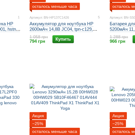
осталось меньше часа
осталось м
1
5
Артикул: BN-HP137C1426
Артикул: BN-SS
ука HP
Аккумулятор для ноутбука HP
Батарея дл
01, hstnn-
2600мАч 14,8В JC04, tpn-c129,
5200мАч 11
Pavilion
hstnn-lb7v, hstnn-lb7w, HP 250
PB9NS6B A
1 058 грн
1 288 грн
Купить
Smart 15
G6,HP 255 G6
PB9NS6W S
794 грн
966 грн
Samsung R5
Samsung R
Samsung R
Акция
Акция
−25%
−25%
осталось меньше часа
осталось м