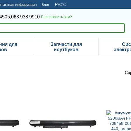
Рус
Укр
нтактная информация
Блог
4505,
063 938 9910
Перезвонить вам?
ния для
Запчасти для
Си
ков
ноутбуков
электр
Со