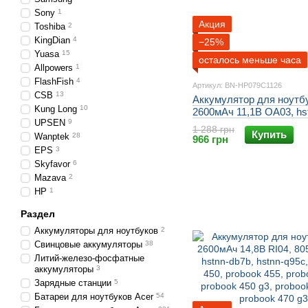
Sony
1
Акция
Toshiba
2
KingDian
4
−25%
Yuasa
15
осталось меньше часа
Allpowers
1
FlashFish
4
Артикул: BN-HP079C1126
CSB
13
Аккумулятор для ноутб
Kung Long
10
2600мАч 11,1В OA03, hst
UPSEN
9
hstnn-lb5y, 740715-001, 
1 288 грн
Купить
001, tpn-c113, tpn-f113, h
Wanptek
28
966 грн
hp 255 g3, hp 250 g2, hp 
EPS
3
Skyfavor
6
Mazava
2
HP
1
Раздел
Аккумуляторы для ноутбуков
2
Свинцовые аккумуляторы
38
Литий-железо-фосфатные
аккумуляторы
3
Зарядные станции
5
Батареи для ноутбуков Acer
54