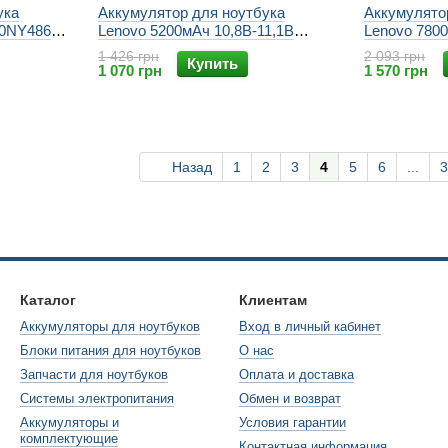
ука
Аккумулятор для ноутбука
Аккумулято
00NY486
Lenovo 5200мАч 10,8В-11,1В
Lenovo 7800
42t4682, l08c3b21, l08s6c21,
42t4708, 42t
1 426 грн
2 093 грн
Купить
0 Lenovo
l08s6y21, lenovo s10, lenovo s12,
42t4753, 42t
1 070 грн
1 570 грн
nkPad L570
ideapad s10, lenovo s9
sl510, thinkp
lenovo e520,
Назад
1
2
3
4
5
6
...
3
Каталог
Клиентам
Аккумуляторы для ноутбуков
Вход в личный кабинет
Блоки питания для ноутбуков
О нас
Запчасти для ноутбуков
Оплата и доставка
Системы электропитания
Обмен и возврат
Аккумуляторы и
Условия гарантии
комплектующие
Контактная информация