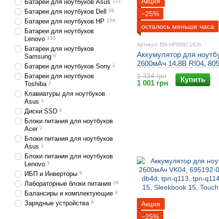
Акция
Батареи для ноутбуков Asus
221
Батареи для ноутбуков Dell
59
−25%
Батареи для ноутбуков HP
159
осталось меньше часа
Батареи для ноутбуков
Lenovo
133
Артикул: BN-HP098C1426
Батареи для ноутбуков
Аккумулятор для ноутб
Samsung
6
2600мАч 14,8В RI04, 805
Батареи для ноутбуков Sony
1
hstnn-db7b, hstnn-q95c, 
1 334 грн
Батареи для ноутбуков
Купить
450, probook 455, proboo
1 001 грн
Toshiba
2
probook 450 g3, probook 
Клавиатуры для ноутбуков
probook 470 g3
Asus
1
Диски SSD
4
Блоки питания для ноутбуков
Acer
2
Блоки питания для ноутбуков
Asus
1
Блоки питания для ноутбуков
Lenovo
1
ИБП и Инверторы
9
Лабораторные блоки питания
28
Балансиры и комплектующие
3
Зарядные устройства
6
Акция
−25%