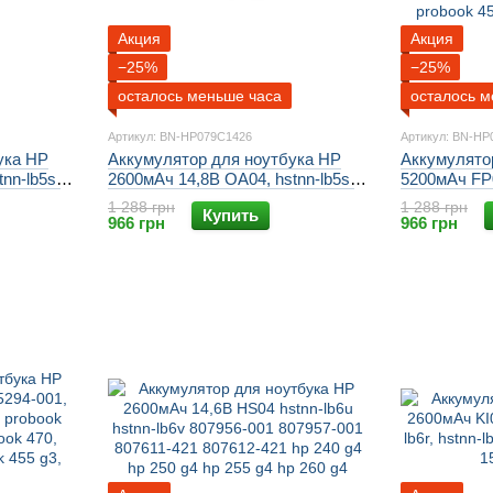
Акция
Акция
−25%
−25%
осталось меньше часа
осталось м
Артикул: BN-HP079C1426
Артикул: BN-HP
ука HP
Аккумулятор для ноутбука HP
Аккумулято
nn-lb5s,
2600мАч 14,8В OA04, hstnn-lb5s,
5200мАч FP0
746641-
hstnn-lb5y, 740715-001, 746641-
708458-001,
1 288 грн
1 288 грн
Купить
p 250 g3,
001, tpn-c113, tpn-f113, hp 250 g3,
440, probook
966 грн
966 грн
255 g2
hp 255 g3, hp 250 g2, hp 255 g2
probook 450 