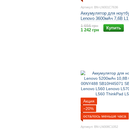
Артикул: BN-LN001C7636
Аккумулятор для ноутб
Lenovo 3600мАч 7,6В L
L17M2PF0 L17M2PF1 Id
1 656 грн
Купить
lenovo 330 IdeaPad 330g
1 242 грн
330g
Акция
−20%
осталось меньше часа
Артикул: BN-LN008C1052