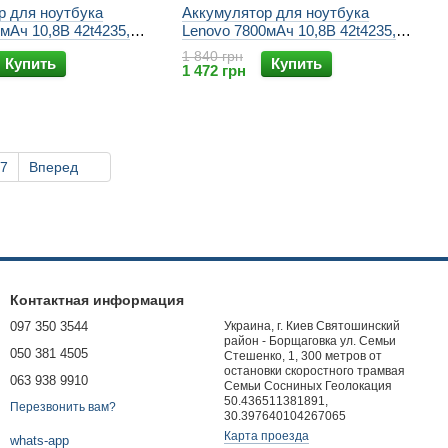
р для ноутбука
Аккумулятор для ноутбука
мАч 10,8В 42t4235,
Lenovo 7800мАч 10,8В 42t4235,
4733, 42t4751, 42t4752,
42t4708, 42t4733, 42t4751, 42t4752,
1 840 грн
Купить
Купить
4755, 42t4791, lenovo
42t4753, 42t4755, 42t4791, Lenovo
1 472 грн
ad t420, lenovo t520,
L430, Lenovo L530, Lenovo T430,
 lenovo t510
Lenovo T530
7
Вперед
Контактная информация
097 350 3544
Украина, г. Киев Святошинский
район - Борщаговка ул. Семьи
050 381 4505
Стешенко, 1, 300 метров от
остановки скоростного трамвая
063 938 9910
Семьи Сосниных Геолокация
50.436511381891,
Перезвонить вам?
30.397640104267065
Карта проезда
whats-app