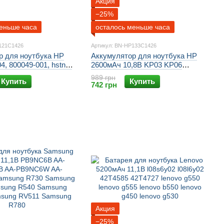
Акция
−25%
еньше часа
осталось меньше часа
121C1426
Артикул: BN-HP133C1426
р для ноутбука HP
Аккумулятор для ноутбука HP
4, 800049-001, hstnn-
2600мАч 10,8В KP03 KP06
b6s, Pavilion 14,
729892-001 HSTNN-YB5P tpn-c112
989 грн
Купить
Купить
Pavilion 17
HP 210 G1 HP 215 G1 pavilion
742 грн
touchsmart 11
Акция
−25%