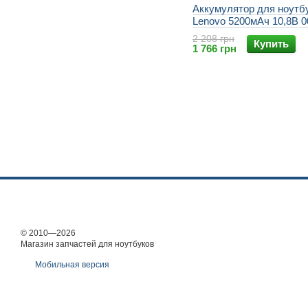
Аккумулятор для ноутб
Lenovo 5200мАч 10,8В 
00NY488 SB10H45071
2 208 грн
Купить
SB10H45073 Lenovo L56
1 766 грн
L570 ThinkPad L560 Thi
© 2010—2026
Магазин запчастей для ноутбуков
Мобильная версия