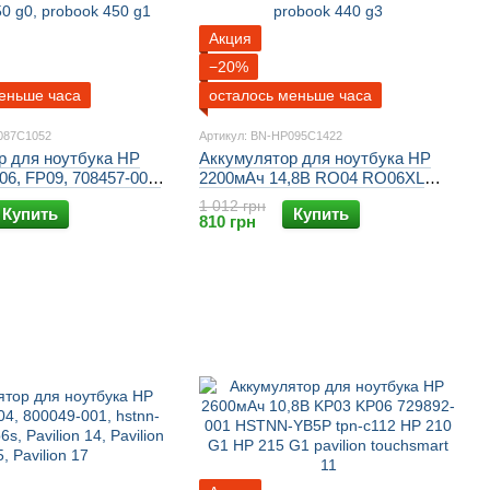
Акция
−20%
еньше часа
осталось меньше часа
087C1052
Артикул: BN-HP095C1422
р для ноутбука HP
Аккумулятор для ноутбука HP
6, FP09, 708457-001,
2200мАч 14,8В RO04 RO06XL
 hstnn w92c, probook
HSTNN-LB7A HSTNN-PB6P
1 012 грн
Купить
Купить
 450, probook 470,
probook 430, probook 440, probook
810 грн
g0, probook 450 g1
430 g3, probook 440 g3