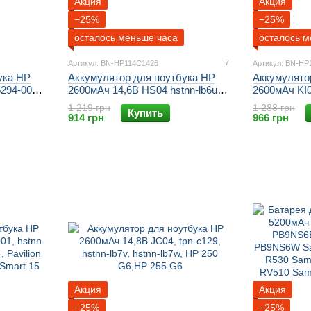
Акция
Акция
−25%
−25%
осталось меньше часа
осталось м
7
Артикул: BN-HP114C1426
Артикул: BN-HP
ука HP
Аккумулятор для ноутбука HP
Аккумулято
294-001,
2600мАч 14,6В HS04 hstnn-lb6u
2600мАч KI0
probook
hstnn-lb6v 807956-001 807957-001
lb6r, hstnn-l
1 219 грн
1 288 грн
Купить
k 470,
807611-421 807612-421 hp 240 g4
Pavilion 15, 
914 грн
966 грн
455 g3,
hp 250 g4 hp 255 g4 hp 260 g4
Акция
Акция
−25%
−25%