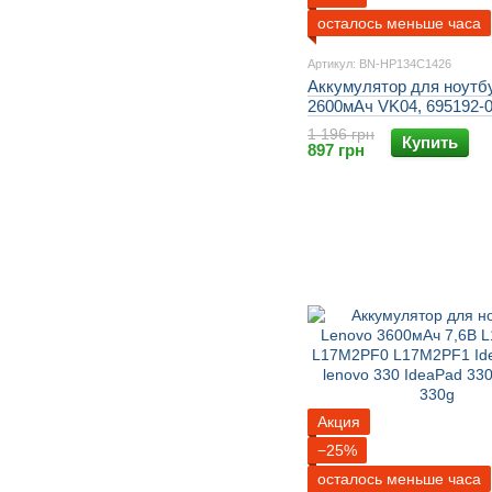
осталось меньше часа
Артикул: BN-HP134C1426
Аккумулятор для ноутб
2600мАч VK04, 695192-0
db4d, tpn-q113, tpn-q114, 
1 196 грн
Купить
15, Sleekbook 15, Touch
897 грн
Акция
−25%
осталось меньше часа