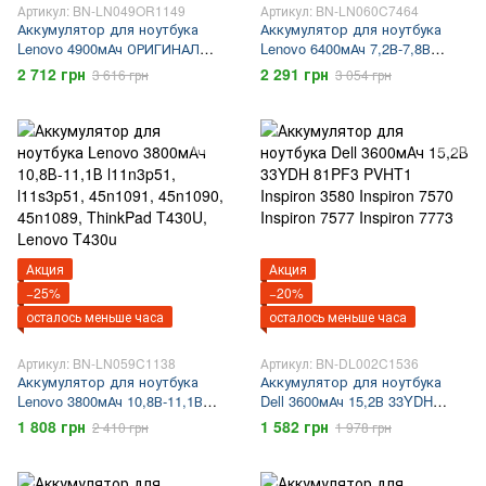
Артикул: BN-LN049OR1149
Артикул: BN-LN060C7464
Аккумулятор для ноутбука
Аккумулятор для ноутбука
Lenovo 4900мАч ОРИГИНАЛ
Lenovo 6400мАч 7,2В-7,8В
11,2В-11,5В 01AV429, 01AV430,
L13N4P01, L13M4P02, lenovo
2 712 грн
2 291 грн
3 616 грн
3 054 грн
01AV431, SB10K97586,
y50-70, lenovo y50, lenovo y50-
SB10K97587, SB10K97588,
80
ThinkPad X1,ThinkPad X1
Carbon,Lenovo X1,Lenovo X1
Carbon
Акция
Акция
−25%
−20%
осталось меньше часа
осталось меньше часа
Артикул: BN-LN059C1138
Артикул: BN-DL002C1536
Аккумулятор для ноутбука
Аккумулятор для ноутбука
Lenovo 3800мАч 10,8В-11,1В
Dell 3600мАч 15,2В 33YDH
l11n3p51, l11s3p51, 45n1091,
81PF3 PVHT1 Inspiron 3580
1 808 грн
1 582 грн
2 410 грн
1 978 грн
45n1090, 45n1089, ThinkPad
Inspiron 7570 Inspiron 7577
T430U, Lenovo T430u
Inspiron 7773