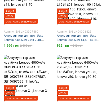
Акция
Акция
−25%
−25%
осталось меньше часа
осталось меньше часа
Артикул: BN-LN039C7460
Артикул: BN-LN040C1426
Аккумулятор для ноутбука
Аккумулятор для ноутбука
Lenovo 6400мАч 7,2В-7,4В
Lenovo 2600мАч 14,4В-14,8В
L13M4P01, L13L4P01,
L15L4A01, L15M4E01,
1 866 грн
932 грн
2 489 грн
1 242 грн
L13C4P01, lenovo y40, lenovo
L15L4E01, L15S4A01,
y40-80, lenovo s41, lenovo s41-
L15M4A01, L15S4E01, lenovo
70
100 15ibd, ideapad 100 15ibd,
lenovo 100, lenovo 110, lenovo
300, ideapad 100, ideapad 110,
ideapad 300
Акция
Акция
−25%
−25%
осталось меньше часа
осталось меньше часа