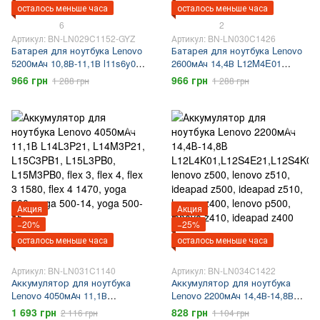
осталось меньше часа
осталось меньше часа
6
2
Артикул: BN-LN029C1152-GYZ
Артикул: BN-LN030C1426
Батарея для ноутбука Lenovo
Батарея для ноутбука Lenovo
5200мАч 10,8В-11,1В l11s6y01,
2600мАч 14,4В L12M4E01
l11l6y01, l11m6y01, 45n1042,
L12L4A02 L12L4E01 L12M4A02
966 грн
966 грн
1 288 грн
1 288 грн
45n1043, 45n1044, lenovo g580,
L12S4A02 L12S4E01 lenovo
lenovo z580, lenovo g585,
g50-30 lenovo g50-45 lenovo
lenovo y580
g505s lenovo g50-70 lenovo z50-
70 lenovo g50-80
Акция
Акция
−20%
−25%
осталось меньше часа
осталось меньше часа
Артикул: BN-LN031C1140
Артикул: BN-LN034C1422
Аккумулятор для ноутбука
Аккумулятор для ноутбука
Lenovo 4050мАч 11,1В
Lenovo 2200мАч 14,4В-14,8В
L14L3P21, L14M3P21,
L12L4K01,L12S4E21,L12S4K01,
1 693 грн
828 грн
2 116 грн
1 104 грн