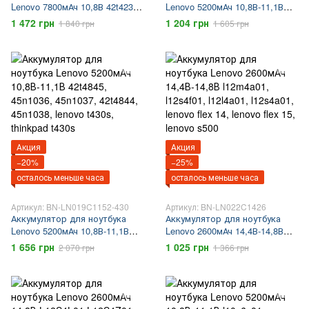
Lenovo 7800мАч 10,8В 42t4235,
Lenovo 5200мАч 10,8В-11,1В
42t4708, 42t4733, 42t4751,
42t4235, 42t4708, 42t4733,
1 472 грн
1 204 грн
1 840 грн
1 605 грн
42t4752, 42t4753, 42t4755,
42t4751, 42t4752, 42t4753,
42t4791, Lenovo L430, Lenovo
42t4755, 42t4791, Lenovo L430,
L530, Lenovo T430, Lenovo
Lenovo L530, Lenovo T430,
T530
Lenovo T530
Акция
Акция
−20%
−25%
осталось меньше часа
осталось меньше часа
Артикул: BN-LN019C1152-430
Артикул: BN-LN022C1426
Аккумулятор для ноутбука
Аккумулятор для ноутбука
Lenovo 5200мАч 10,8В-11,1В
Lenovo 2600мАч 14,4В-14,8В
42t4845, 45n1036, 45n1037,
l12m4a01, l12s4f01, l12l4a01,
1 656 грн
1 025 грн
2 070 грн
1 366 грн
42t4844, 45n1038, lenovo t430s,
l12s4a01, lenovo flex 14, lenovo
thinkpad t430s
flex 15, lenovo s500