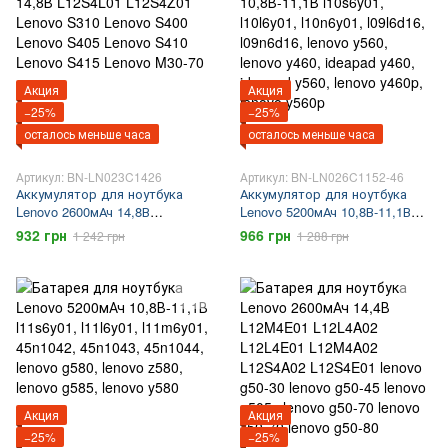
Акция
Акция
−25%
−25%
осталось меньше часа
осталось меньше часа
Артикул: BN-LN023C1426
Артикул: BN-LN026C1152-46
Аккумулятор для ноутбука
Аккумулятор для ноутбука
Lenovo 2600мАч 14,8В
Lenovo 5200мАч 10,8В-11,1В
L12S4L01 L12S4Z01 Lenovo
l10s6y01, l10l6y01, l10n6y01,
932 грн
966 грн
1 242 грн
1 288 грн
S310 Lenovo S400 Lenovo S405
l09l6d16, l09n6d16, lenovo y560,
Lenovo S410 Lenovo S415
lenovo y460, ideapad y460,
Lenovo M30-70
ideapad y560, lenovo y460p,
lenovo y560p
Акция
Акция
−25%
−25%