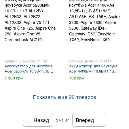
Артикул: BN-AC045C1152
Артикул: BN-AC047C1144
Аккумулятор для ноутбука
Аккумулятор для ноутбука
Acer 5200мАч 10,8В-11,1В
Acer 4400мАч 10,8В-11,1В
AL12B31, AL12B32, AL12B72,
AS1183E, AS11A3E, AS11A5E,
1 380 грн
782 грн
AL12X32, Aspire V5-171, Aspire
Aspire 3830, Aspire 4830, Aspire
One 725, Aspire One 756, Aspire
5830, Gateway ID47, Gateway
One V5, Chromebook AC710
ID57, EasyNote TX62, EasyNote
Показать еще 20 товаров
TX69
Назад
Вперед
5
из 37