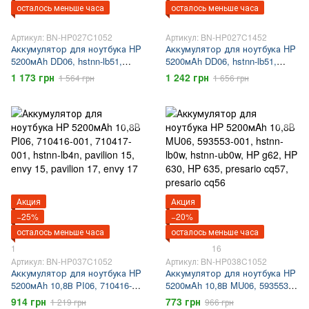
осталось меньше часа
осталось меньше часа
Артикул: BN-HP027C1052
Артикул: BN-HP027C1452
Аккумулятор для ноутбука HP
Аккумулятор для ноутбука HP
5200мAh DD06, hstnn-lb51,
5200мAh DD06, hstnn-lb51,
hstnn-ib51, hstnn ib52, HP500,
hstnn-ib51, hstnn ib52, HP500,
1 173 грн
1 242 грн
1 564 грн
1 656 грн
HP550, compaq 610, compaq
HP550, compaq 610, compaq
615
615
Акция
Акция
−25%
−20%
осталось меньше часа
осталось меньше часа
1
16
Артикул: BN-HP037C1052
Артикул: BN-HP038C1052
Аккумулятор для ноутбука HP
Аккумулятор для ноутбука HP
5200мAh 10,8В PI06, 710416-
5200мAh 10,8В MU06, 593553-
001, 710417-001, hstnn-lb4n,
001, hstnn-lb0w, hstnn-ub0w, HP
914 грн
773 грн
1 219 грн
966 грн