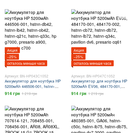
pavilion 15, envy 15, pavilion 17,
g62, HP 630, HP 635, presario
envy 17
cq57, presario cq56
Акция
Акция
−25%
−25%
осталось меньше часа
осталось меньше часа
Артикул: BN-HP043C1052
Артикул: BN-HP047C1052
Аккумулятор для ноутбука HP
Аккумулятор для ноутбука HP
5200мAh 446506-001, hstnn-
5200мAh EV06, 484170-001,
db42, hstnn-lb42, hstnn-ob42,
484170-002, hstnn-cb72, hstnn-
914 грн
914 грн
1 219 грн
1 219 грн
hstnn-q21c, hstnn-q33c, hp
db72, hstnn-lb72, hstnn-q34c,
g7000, presario a900, presario
pavilion dv6, presario cq61
c700