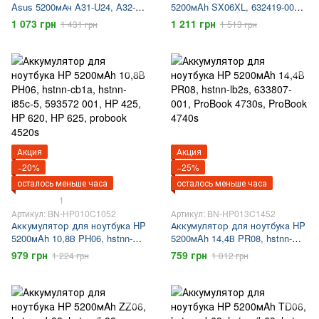
Asus 5200мАч A31-U24, A32-
5200мAh SX06XL, 632419-001,
U24, Asus U24, Asus X24
hstnn-c48c, EliteBook 2560,
1 073 грн
1 211 грн
1 431 грн
1 513 грн
EliteBook 2570
Акция
Акция
−20%
−25%
осталось меньше часа
осталось меньше часа
1
Артикул: BN-HP010C1052
Артикул: BN-HP013C1452
Аккумулятор для ноутбука HP
Аккумулятор для ноутбука HP
5200мAh 10,8В PH06, hstnn-
5200мAh 14,4В PR08, hstnn-
cb1a, hstnn-i85c-5, 593572 001,
lb2s, 633807-001, ProBook
979 грн
759 грн
1 224 грн
1 012 грн
HP 425, HP 620, HP 625,
4730s, ProBook 4740s
probook 4520s