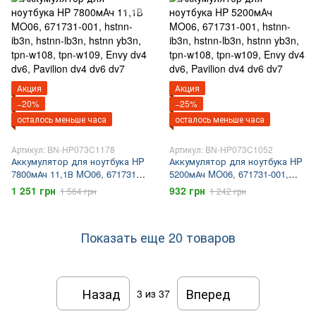
Акция
Акция
−20%
−25%
осталось меньше часа
осталось меньше часа
Артикул: BN-HP073C1178
Артикул: BN-HP073C1052
Аккумулятор для ноутбука HP
Аккумулятор для ноутбука HP
7800мАч 11,1В MO06, 671731-
5200мАч MO06, 671731-001,
001, hstnn-ib3n, hstnn-lb3n,
hstnn-ib3n, hstnn-lb3n, hstnn
1 251 грн
932 грн
1 564 грн
1 242 грн
hstnn yb3n, tpn-w108, tpn-w109,
yb3n, tpn-w108, tpn-w109, Envy
Envy dv4 dv6, Pavilion dv4 dv6
dv4 dv6, Pavilion dv4 dv6 dv7
dv7
Показать еще 20 товаров
Назад
Вперед
3
из 37