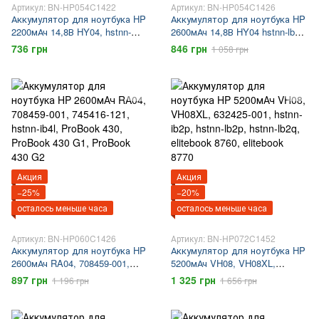
Артикул: BN-HP054C1422
Артикул: BN-HP054C1426
Аккумулятор для ноутбука HP
Аккумулятор для ноутбука HP
2200мАч 14,8В HY04, hstnn-
2600мАч 14,8В HY04 hstnn-lb4u
lb4u, Pavilion 14, TouchSmart 14
Pavilion 14 TouchSmart 14
736 грн
846 грн
1 058 грн
Акция
Акция
−25%
−20%
осталось меньше часа
осталось меньше часа
Артикул: BN-HP060C1426
Артикул: BN-HP072C1452
Аккумулятор для ноутбука HP
Аккумулятор для ноутбука HP
2600мАч RA04, 708459-001,
5200мАч VH08, VH08XL,
745416-121, hstnn-ib4l, ProBook
632425-001, hstnn-ib2p, hstnn-
897 грн
1 325 грн
1 196 грн
1 656 грн
430, ProBook 430 G1, ProBook
lb2p, hstnn-lb2q, elitebook 8760,
430 G2
elitebook 8770