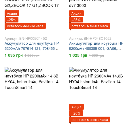
Акция
Акция
−25%
−25%
осталось меньше часа
осталось меньше часа
Артикул: BN-HP005C1452
Артикул: BN-HP048C1052
Аккумулятор для ноутбука HP
Аккумулятор для ноутбука HP
5200мAh 707614-121, 708455-
5200мАч 480385-001, GA06,
001, 708456-001, AR08,
hstnn-c50c, hstnn-ib75, hstnn-
1 035 грн
1 025 грн
1 380 грн
1 366 грн
AR08XL, ZBOOK 15 G1,ZBOOK
db75, pavilion dv7 2000, pavilion
15 G2,ZBOOK 17 G1,ZBOOK 17
dv7 3000
G2
Акция
−20%
осталось меньше часа