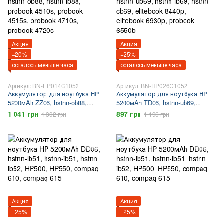
Акция
Акция
−20%
−25%
осталось меньше часа
осталось меньше часа
Артикул: BN-HP014C1052
Артикул: BN-HP026C1052
Аккумулятор для ноутбука HP
Аккумулятор для ноутбука HP
5200мAh ZZ06, hstnn-ob88,
5200мAh TD06, hstnn-ub69,
hstnn-ib88, probook 4510s,
hstnn-ib69, hstnn cb69, elitebook
1 041 грн
897 грн
1 302 грн
1 196 грн
probook 4515s, probook 4710s,
8440p, elitebook 6930p, probook
probook 4720s
6550b
Акция
Акция
−25%
−25%