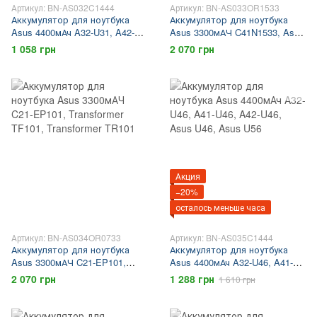
Артикул: BN-AS032C1444
Артикул: BN-AS033OR1533
Аккумулятор для ноутбука
Аккумулятор для ноутбука
Asus 4400мАч A32-U31, A42-
Asus 3300мАЧ C41N1533, Asus
U31, Asus U31, Asus U41
UX560, Asus Q534, ZenBook
1 058 грн
2 070 грн
UX560, ZenBook Q534
Акция
−20%
осталось меньше часа
Артикул: BN-AS034OR0733
Артикул: BN-AS035C1444
Аккумулятор для ноутбука
Аккумулятор для ноутбука
Asus 3300мАЧ C21-EP101,
Asus 4400мАч A32-U46, A41-
Transformer TF101, Transformer
U46, A42-U46, Asus U46, Asus
2 070 грн
1 288 грн
1 610 грн
TR101
U56