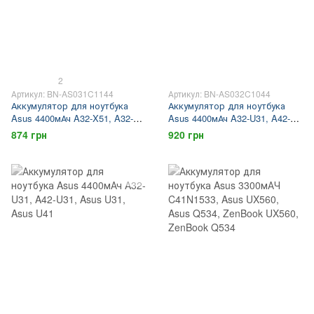
2
Артикул: BN-AS031C1144
Артикул: BN-AS032C1044
Аккумулятор для ноутбука
Аккумулятор для ноутбука
Asus 4400мАч A32-X51, A32-
Asus 4400мАч A32-U31, A42-
T12, Asus T12, Asus X51
U31, Asus U31, Asus U41
874 грн
920 грн