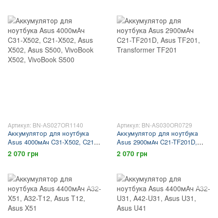
VivoBook X502, VivoBook S500
Артикул: BN-AS027OR1140
Артикул: BN-AS030OR0729
Аккумулятор для ноутбука
Аккумулятор для ноутбука
Asus 4000мАч C31-X502, C21-
Asus 2900мАч C21-TF201D,
X502, Asus X502, Asus S500,
Asus TF201, Transformer TF201
2 070 грн
2 070 грн
VivoBook X502, VivoBook S500