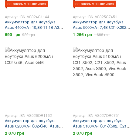
осталось меньше часа
осталось меньше часа
Артикул: BN-AS024C1144
Артикул: BN-AS025C7451
Аккумулятор для ноутбука
Аккумулятор для ноутбука
Asus 4400мАч 10,8В-11,1В A32-
Asus 5000мАч 7,4В C21-X202,
N61, A32-M50, A33-M50, Asus
Asus F202, Asus X202,
690 грн
1 266 грн
920 грн
1 688 грн
M50, Asus N61
VivoBook F202, VivoBook X202,
VivoBook S200, VivoBook Q200
Артикул: BN-AS026OR1162
Артикул: BN-AS027OR0751
Аккумулятор для ноутбука
Аккумулятор для ноутбука
Asus 6200мАч C32-G46, Asus
Asus 5100мАч C31-X502, C21-
G46
X502, Asus X502, Asus S500,
2 070 грн
2 070 грн