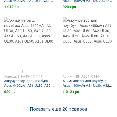
Asus 4400мАч A42-U53, A32-
Asus 4400мАч A31-U6, A32-U6,
U53, A31-U53, A41-U53, Asus
A33-U6, Asus U6
1 012 грн
920 грн
U42, Asus U43, Asus U52, Asus
U53
1
1
Артикул: BN-AS041C1144
Артикул: BN-AS041C1444
Аккумулятор для ноутбука
Аккумулятор для ноутбука
Asus 4400мАч A31-UL30, A32-
Asus 4400мАч A31-UL30, A32-
UL50, A42-UL30, A41-UL50,
UL50, A42-UL30, A41-UL50,
920 грн
1 012 грн
A42-UL80, Asus UL30, Asus
A42-UL80, Asus UL30, Asus
UL50, Asus UL80
UL50, Asus UL80
Показать еще 20 товаров