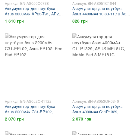
Артикул: BN-AS050C0738
Артикул: BN-AS051C1044
Аккумулятор для ноутбука
Аккумулятор для ноутбука
Asus 3800мАч AP23-T91, AP21-
Asus 4400мАч 10,8В-11,1В A32-
T91, Asus T91, Eee PC T91
K93, A41-K93, A42-K93 для
1 610 грн
828 грн
ноутбука Asus K93, Asus K95
Артикул: BN-AS052OR1122
Артикул: BN-AS053OR0340
Аккумулятор для ноутбука
Аккумулятор для ноутбука
Asus 2200мАч C31-EP102,
Asus 4000мАч C11P1329,
Asus EP102, Eee Pad EP102
ASUS ME181C, MeMo Pad 8
2 070 грн
2 070 грн
ME181C