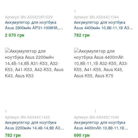
1
Артикул: BN-AS042OR1029
Артикул: BN-AS044C1044
Аккумулятор для ноутбука
Аккумулятор для ноутбука
Asus 2900мАч AP31-1008HA,
Asus 4400мАч 10,8В-11,1В A31-
AP31-1008P, Asus 1008HA, Eee
K53, A32-K53, A41-K53, A42-
2 070 грн
782 грн
PC 1008HA, Eee PC 1008P
K53, Asus K43, Asus K53
1
1
Артикул: BN-AS044C1422
Артикул: BN-AS045C1044
Аккумулятор для ноутбука
Аккумулятор для ноутбука
Asus 2200мАч 14,4В-14,8В A31-
Asus 4400mAh 10,8В-11,1В
K53, A32-K53, A41-K53, A42-
A32-K55, A33-K55, A41-K55,
782 грн
690 грн