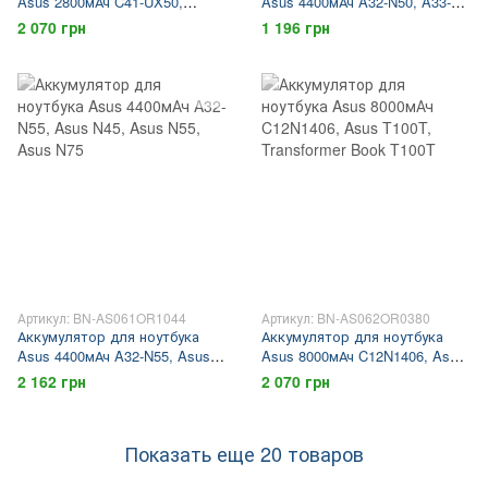
Asus 2800мАч C41-UX50,
Asus 4400мАч A32-N50, A33-
P0AC001, POAC001, ASUS
N50, Asus N50, Asus N51
2 070 грн
1 196 грн
UX50
Артикул: BN-AS061OR1044
Артикул: BN-AS062OR0380
Аккумулятор для ноутбука
Аккумулятор для ноутбука
Asus 4400мАч A32-N55, Asus
Asus 8000мАч C12N1406, Asus
N45, Asus N55, Asus N75
T100T, Transformer Book T100T
2 162 грн
2 070 грн
Показать еще 20 товаров