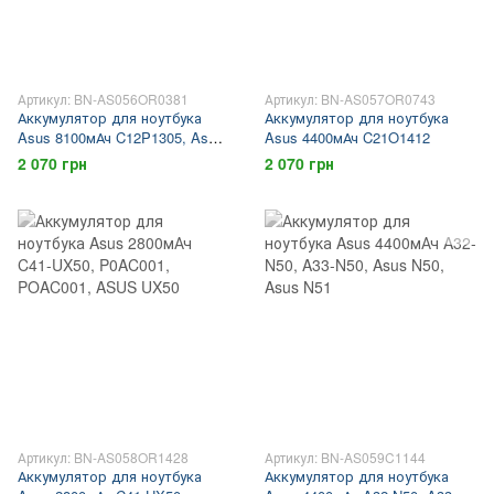
Артикул: BN-AS056OR0381
Артикул: BN-AS057OR0743
Аккумулятор для ноутбука
Аккумулятор для ноутбука
Asus 8100мАч C12P1305, Asus
Asus 4400мАч C21O1412
TF701T, Transformer Pad Infinity
2 070 грн
2 070 грн
TF701T
Артикул: BN-AS058OR1428
Артикул: BN-AS059C1144
Аккумулятор для ноутбука
Аккумулятор для ноутбука